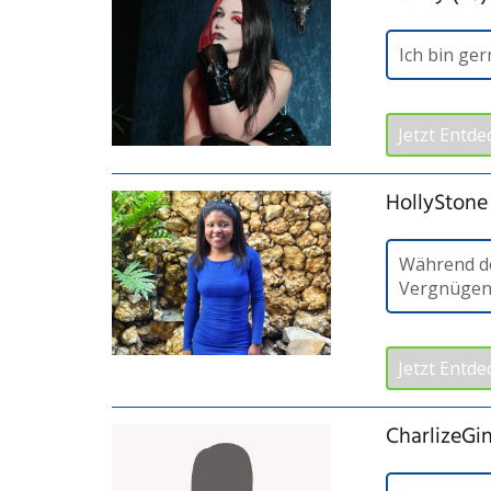
Ich bin ge
Jetzt Entde
HollyStone
Während de
Vergnügen 
Jetzt Entde
CharlizeGin