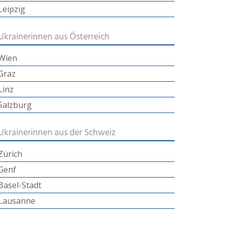
Leipzig
Ukrainerinnen aus Österreich
Wien
Graz
Linz
Salzburg
Ukrainerinnen aus der Schweiz
Zürich
Genf
Basel-Stadt
Lausanne