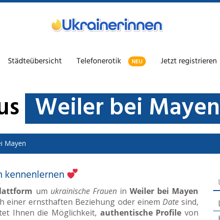
Städteübersicht
Telefonerotik
Jetzt registrieren
NEU
aus
Weiler bei Mayen
ei Mayen
en kennenlernen
lattform
um
ukrainische Frauen
in
Weiler bei Mayen
ch einer ernsthaften Beziehung oder einem
Date
sind,
etet Ihnen die Möglichkeit,
authentische Profile
von