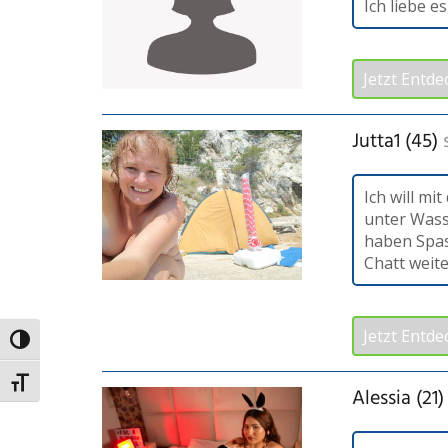
Ich liebe e
Jetzt Entde
Jutta1 (45)
Ich will mi
unter Wass
haben Spas
Chatt weiter
Jetzt Entde
Umschalten auf hohe Kontraste
Schrift vergrößern
Alessia (21)