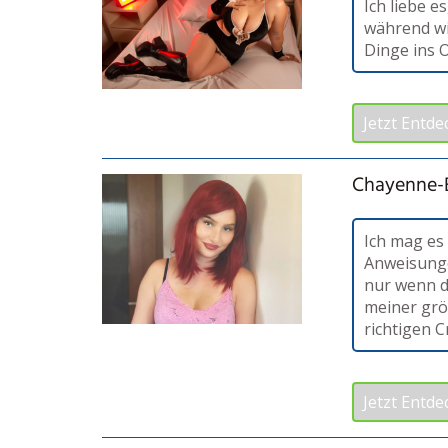
Ich liebe 
während wi
Dinge ins O
Jetzt Entde
Chayenne-
Ich mag es
Anweisunge
nur wenn d
meiner grö
richtigen C
Jetzt Entde