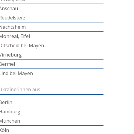
Anschau
Reudelsterz
Nachtsheim
Monreal, Eifel
Ditscheid bei Mayen
Virneburg
Bermel
Lind bei Mayen
Ukrainerinnen aus
Berlin
Hamburg
München
Köln