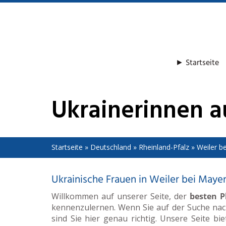
Skip
to
main
content
► Startseite
Ukrainerinnen 
Startseite
»
Deutschland
»
Rheinland-Pfalz
»
Weiler b
Ukrainische Frauen in Weiler bei May
Willkommen auf unserer Seite, der
besten P
kennenzulernen. Wenn Sie auf der Suche na
sind Sie hier genau richtig. Unsere Seite bi