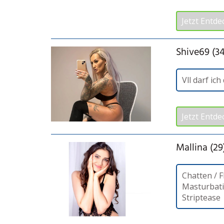
Jetzt Entde
Shive69 (34
Vll darf ic
Jetzt Entde
Mallina (29
Chatten / F
Masturbat
Striptease