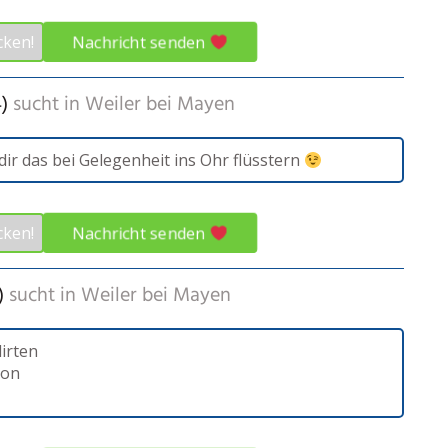
Nachricht senden
cken!
)
sucht in
Weiler bei Mayen
h dir das bei Gelegenheit ins Ohr flüsstern
Nachricht senden
cken!
)
sucht in
Weiler bei Mayen
lirten
ion