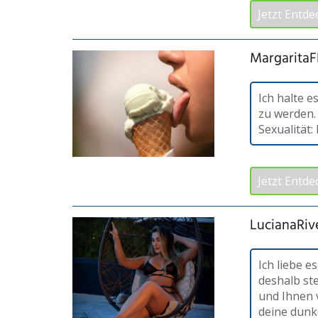
Jetzt Entde
MargaritaF
Ich halte e
zu werden.
Sexualität:
Jetzt Entde
LucianaRive
Ich liebe 
deshalb ste
und Ihnen 
deine dunk