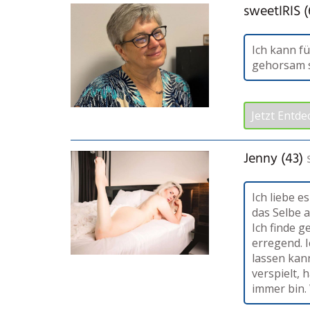
sweetIRIS (
Ich kann f
gehorsam s
Jetzt Entde
Jenny (43)
Ich liebe e
das Selbe 
Ich finde g
erregend. 
lassen kan
verspielt, 
immer bin.