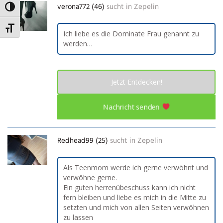
verona772 (46)
sucht in
Zepelin
Umschalten auf hohe Kontraste
Schrift vergrößern
Ich liebe es die Dominate Frau genannt zu
werden…
Jetzt Entdecken!
Nachricht senden
Redhead99 (25)
sucht in
Zepelin
Als Teenmom werde ich gerne verwöhnt und
verwöhne gerne.
Ein guten herrenübeschuss kann ich nicht
fern bleiben und liebe es mich in die Mitte zu
setzten und mich von allen Seiten verwöhnen
zu lassen