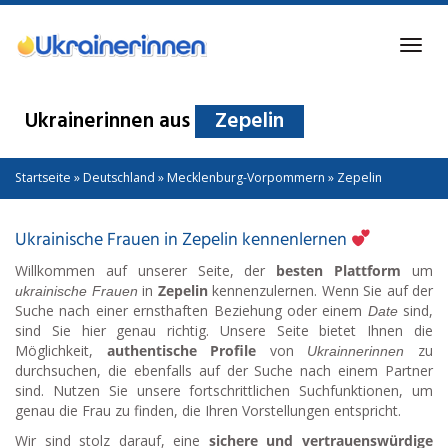
Skip
to
Toggl
main
navig
content
Ukrainerinnen aus
Zepelin
Startseite
»
Deutschland
»
Mecklenburg-Vorpommern
»
Zepelin
Ukrainische Frauen in Zepelin kennenlernen
Willkommen auf unserer Seite, der
besten Plattform
um
in
Zepelin
kennenzulernen. Wenn Sie auf der
ukrainische Frauen
Suche nach einer ernsthaften Beziehung oder einem
sind,
Date
sind Sie hier genau richtig. Unsere Seite bietet Ihnen die
Möglichkeit,
authentische Profile
von
zu
Ukrainnerinnen
durchsuchen, die ebenfalls auf der Suche nach einem Partner
sind. Nutzen Sie unsere fortschrittlichen Suchfunktionen, um
genau die Frau zu finden, die Ihren Vorstellungen entspricht.
Wir sind stolz darauf, eine
sichere und vertrauenswürdige