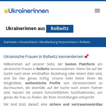
Skip
to
Toggl
main
navig
content
Ukrainerinnen aus
Rollwitz
Startseite
»
Deutschland
»
Mecklenburg-Vorpommern
»
Rollwitz
Ukrainische Frauen in Rollwitz kennenlernen
Willkommen auf unserer Seite, der
besten Plattform
um
ukrainische Frauen
in
Rollwitz
kennenzulernen. Wenn Sie auf der
Suche nach einer ernsthaften Beziehung oder einem
Date
sind,
sind Sie hier genau richtig. Unsere Seite bietet Ihnen die
Möglichkeit,
authentische Profile
von
Ukrainnerinnen
zu
durchsuchen, die ebenfalls auf der Suche nach einem Partner
sind. Nutzen Sie unsere fortschrittlichen Suchfunktionen, um
genau die Frau zu finden, die Ihren Vorstellungen entspricht.
Wir sind stolz darauf, eine
sichere und vertrauenswürdige