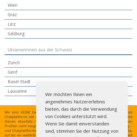
Wien
Graz
Linz
Salzburg
Ukrainerinnen aus der Schweiz
Zürich
Genf
Basel-Stadt
Lausanne
Wir möchten Ihnen ein
angenehmes Nutzererlebnis
bieten, das durch die Verwendung
Wir sind KEINE Datingseite sondern leiten lediglich auf eine Dating – und
von Cookies unterstützt wird.
Chatplattform mit Hilfe von Affiliate Links weiter. Die Profile auf dieser Seite
dienen ebenfalls nur Werbezwecken. Reale Begegnungen sind mit diesen
Wenn Sie damit einverstanden
Profilen nicht möglich und die Profile finden sich auch nicht auf den Dating –
sind, stimmen Sie der Nutzung von
und Chatplattformen, auf die wir weiterleiten, wieder. Über die Affiliate Links,
auf die wir weiterleiten, bekommen wir eine Provision, sobald sich ein User auf