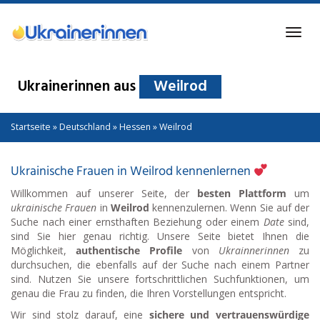
Skip
to
Toggl
main
navig
content
Ukrainerinnen aus
Weilrod
Startseite
»
Deutschland
»
Hessen
»
Weilrod
Ukrainische Frauen in Weilrod kennenlernen
Willkommen auf unserer Seite, der
besten Plattform
um
ukrainische Frauen
in
Weilrod
kennenzulernen. Wenn Sie auf der
Suche nach einer ernsthaften Beziehung oder einem
Date
sind,
sind Sie hier genau richtig. Unsere Seite bietet Ihnen die
Möglichkeit,
authentische Profile
von
Ukrainnerinnen
zu
durchsuchen, die ebenfalls auf der Suche nach einem Partner
sind. Nutzen Sie unsere fortschrittlichen Suchfunktionen, um
genau die Frau zu finden, die Ihren Vorstellungen entspricht.
Wir sind stolz darauf, eine
sichere und vertrauenswürdige