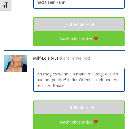
nackt sein kann.
Schrift vergrößern
Jetzt Entdecken!
Nachricht senden
Milf-Lola (45)
sucht in
Weilrod
Ich mag es wenn ein mann mir zeigt das ich
nur ihm gehöre! In der Öffentlichkeit und erst
recht zu Hause!
Jetzt Entdecken!
Nachricht senden