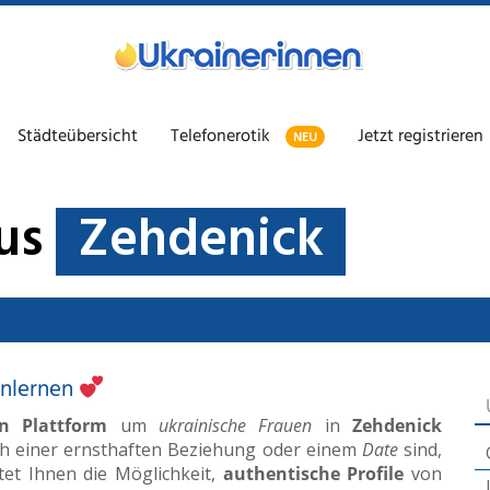
Städteübersicht
Telefonerotik
Jetzt registrieren
NEU
aus
Zehdenick
enlernen
n Plattform
um
ukrainische Frauen
in
Zehdenick
ch einer ernsthaften Beziehung oder einem
Date
sind,
etet Ihnen die Möglichkeit,
authentische Profile
von