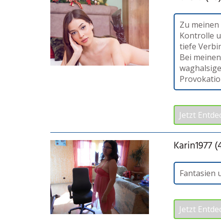
Zu meinen 
Kontrolle u
tiefe Verb
Bei meinen
waghalsige
Provokatio
Jetzt Entde
Karin1977 (
Fantasien u
Jetzt Entde