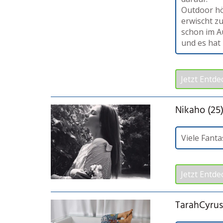
Outdoor hö
erwischt z
schon im A
und es hat 
Jetzt Entde
Nikaho (25
Viele Fanta
Jetzt Entde
TarahCyrus