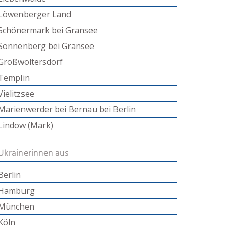
Löwenberger Land
Schönermark bei Gransee
Sonnenberg bei Gransee
Großwoltersdorf
Templin
Vielitzsee
Marienwerder bei Bernau bei Berlin
Lindow (Mark)
Ukrainerinnen aus
Berlin
Hamburg
München
Köln