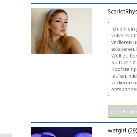
ScarletRhys
Ich bin ei
voller Fant
verlieren 
existieren.
Welt zu be
Kulturen z
Kopfsteinp
laufen, mi
verlieren u
entspanne
Jetzt Entde
wetgirl (29