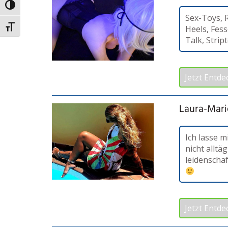
Umschalten auf hohe Kontraste
Sex-Toys, 
Schrift vergrößern
Heels, Fess
Talk, Strip
Jetzt Entde
Laura-Mari
Ich lasse m
nicht alltäg
leidenschaf
Jetzt Entde