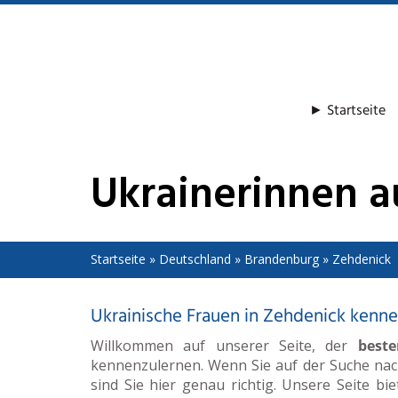
Skip
to
main
content
► Startseite
Ukrainerinnen 
Startseite
»
Deutschland
»
Brandenburg
»
Zehdenick
Ukrainische Frauen in Zehdenick kenn
Willkommen auf unserer Seite, der
beste
kennenzulernen. Wenn Sie auf der Suche na
sind Sie hier genau richtig. Unsere Seite bi