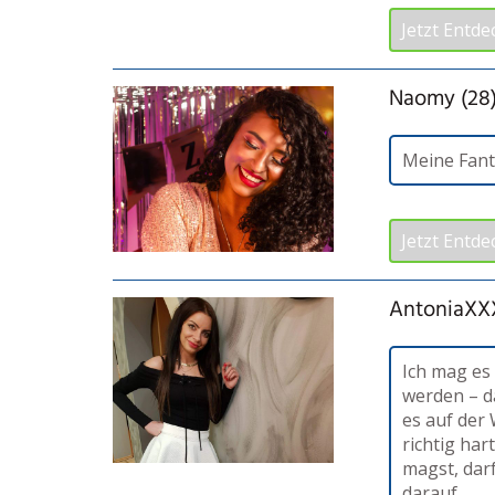
Jetzt Entde
Naomy (28
Meine Fant
Jetzt Entde
AntoniaXXX
Ich mag es
werden – d
es auf der 
richtig ha
magst, darf
darauf.