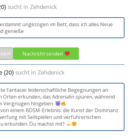
20)
sucht in
Zehdenick
 verdammt ungezogen im Bett, dass ich alles Neue
nd genieße
Nachricht senden
cken!
 (20)
sucht in
Zehdenick
ste Fantasie: leidenschaftliche Begegnungen an
en Orten erkunden, das Adrenalin spüren, während
em Vergnügen hingeben.
 von einem BDSM-Erlebnis: die Kunst der Dominanz
erfung mit Seilspielen und verführerischen
zu erkunden. Du machst mit?