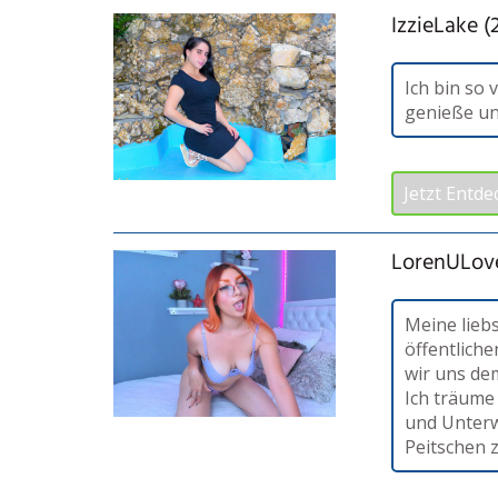
IzzieLake (
Ich bin so
genieße u
Jetzt Entde
LorenULove
Meine lieb
öffentlich
wir uns d
Ich träume
und Unterw
Peitschen 