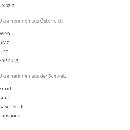
Leipzig
Ukrainerinnen aus Österreich
Wien
Graz
Linz
Salzburg
Ukrainerinnen aus der Schweiz
Zürich
Genf
Basel-Stadt
Lausanne