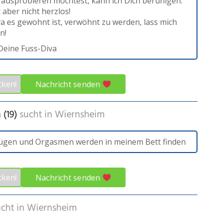
ausprobieren möchtest, kann ich Dich beruhigen:
t aber nicht herzlos!
va es gewohnt ist, verwöhnt zu werden, lass mich
n!
 Deine Fuss-Diva
Nachricht senden
cken!
 (19)
sucht in
Wiernsheim
ügen und Orgasmen werden in meinem Bett finden
Nachricht senden
cken!
cht in
Wiernsheim