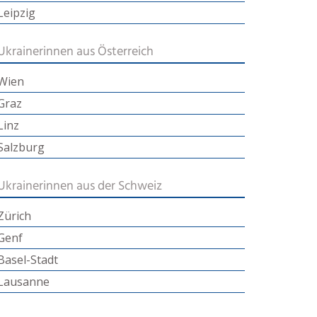
Leipzig
Ukrainerinnen aus Österreich
Wien
Graz
Linz
Salzburg
Ukrainerinnen aus der Schweiz
Zürich
Genf
Basel-Stadt
Lausanne