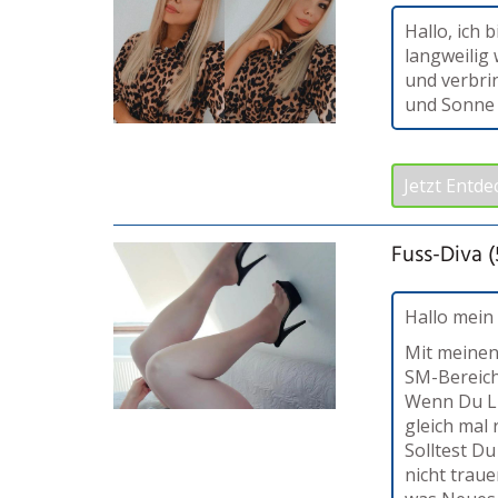
Hallo, ich 
langweilig 
und verbrin
und Sonne
Jetzt Entde
Fuss-Diva (
Hallo mein 
Mit meinen
SM-Bereich
Wenn Du Lu
gleich mal r
Solltest D
nicht traue