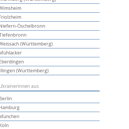
Wimsheim
Friolzheim
Niefern-Öschelbronn
Tiefenbronn
Weissach (Württemberg)
Mühlacker
Eberdingen
Illingen (Württemberg)
Ukrainerinnen aus
Berlin
Hamburg
München
Köln