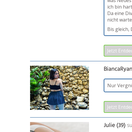
was Neues 
ich bin har
Da eine Di
nicht warte
Bis gleich,
Jetzt Entde
BiancaRyan
Nur Vergn
Jetzt Entde
Julie (39)
su