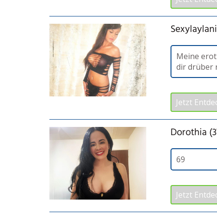
Sexylaylani
Meine erot
dir drüber
Jetzt Entde
Dorothia (3
69
Jetzt Entde