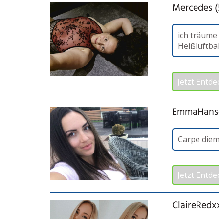
Mercedes (
ich träume
Heißluftba
Jetzt Entde
EmmaHanso
Carpe die
Jetzt Entde
ClaireRedxx