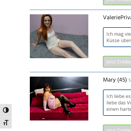
ValeriePriv
Ich mag vie
Küsse über
Jetzt Entde
Mary (45)
s
Ich liebe e
liebe das V
einen hart
Umschalten auf hohe Kontraste
Schrift vergrößern
Jetzt Entde