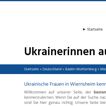
Skip
to
main
content
► Startseite
Ukrainerinnen 
Startseite
»
Deutschland
»
Baden-Württemberg
»
Wie
Ukrainische Frauen in Wiernsheim ken
Willkommen auf unserer Seite, der
beste
kennenzulernen. Wenn Sie auf der Suche na
sind Sie hier genau richtig. Unsere Seite bi