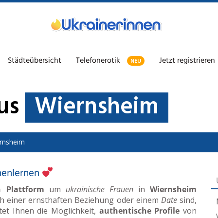
Städteübersicht
Telefonerotik
Jetzt registrieren
NEU
aus
Wiernsheim
rnsheim
nenlernen
n Plattform
um
ukrainische Frauen
in
Wiernsheim
ch einer ernsthaften Beziehung oder einem
Date
sind,
etet Ihnen die Möglichkeit,
authentische Profile
von